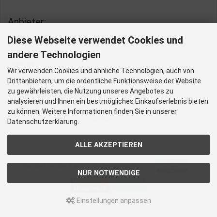
Anbieter:
Diese Webseite verwendet Cookies und
Aqua-Poolshop
Wiedfeldstraße 43
andere Technologien
31008 Elze
Wir verwenden Cookies und ähnliche Technologien, auch von
Drittanbietern, um die ordentliche Funktionsweise der Website
Kontakt:
zu gewährleisten, die Nutzung unseres Angebotes zu
Telefon: (0 50 68) 9 58 50
analysieren und Ihnen ein bestmögliches Einkaufserlebnis bieten
Telefax: (0 50 68) 9 58 520
zu können. Weitere Informationen finden Sie in unserer
E-Mail: info@aqua-poolshop.de
Datenschutzerklärung.
ALLE AKZEPTIEREN
Wir sind gelistet bei:
NUR NOTWENDIGE
Einstellungen anpassen