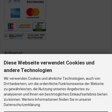
Anbieter:
Diese Webseite verwendet Cookies und
Aqua-Poolshop
Wiedfeldstraße 43
andere Technologien
31008 Elze
Wir verwenden Cookies und ähnliche Technologien, auch von
Drittanbietern, um die ordentliche Funktionsweise der Website
Kontakt:
zu gewährleisten, die Nutzung unseres Angebotes zu
Telefon: (0 50 68) 9 58 50
analysieren und Ihnen ein bestmögliches Einkaufserlebnis bieten
Telefax: (0 50 68) 9 58 520
zu können. Weitere Informationen finden Sie in unserer
E-Mail: info@aqua-poolshop.de
Datenschutzerklärung.