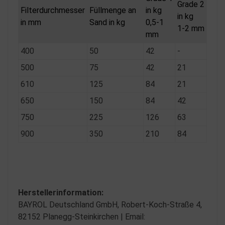
Grade 2
Filterdurchmesser
Füllmenge an
in kg
in kg
in mm
Sand in kg
0,5-1
1-2 mm
mm
400
50
42
-
500
75
42
21
610
125
84
21
650
150
84
42
750
225
126
63
900
350
210
84
Herstellerinformation:
BAYROL Deutschland GmbH, Robert-Koch-Straße 4,
82152 Planegg-Steinkirchen | Email: