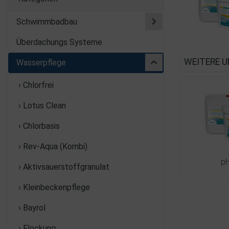
Schwimmbadbau
Überdachungs Systeme
WEITERE U
Wasserpflege
› Chlorfrei
› Lotus Clean
› Chlorbasis
› Rev-Aqua (Kombi)
pH
› Aktivsauerstoffgranulat
› Kleinbeckenpflege
› Bayrol
› Flockung