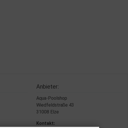
Anbieter:
Aqua-Poolshop
Wiedfeldstraße 43
31008 Elze
Kontakt: