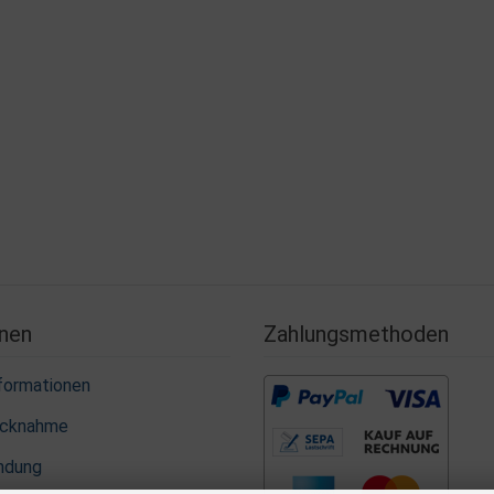
nen
Zahlungsmethoden
formationen
ücknahme
ndung