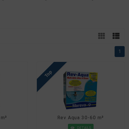
1
Top
 m³
Rev Aqua 30-60 m³
DETAILS