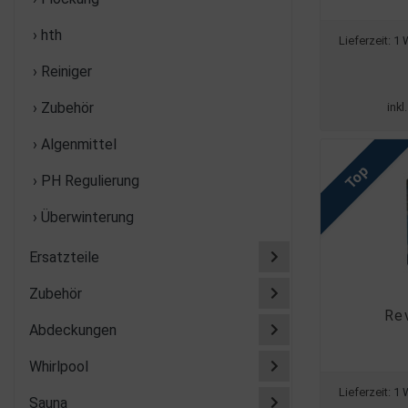
› hth
Lieferzeit:
1 
› Reiniger
› Zubehör
inkl
› Algenmittel
Top
› PH Regulierung
› Überwinterung
Ersatzteile
Zubehör
Re
Abdeckungen
Whirlpool
Lieferzeit:
1 
Sauna