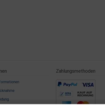
nen
Zahlungsmethoden
formationen
ücknahme
ndung