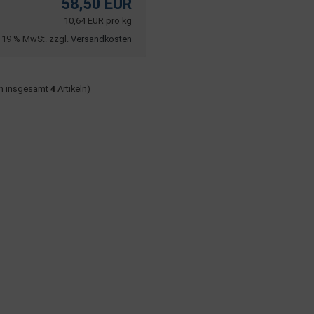
58,50 EUR
10,64 EUR pro kg
. 19 % MwSt. zzgl.
Versandkosten
n insgesamt
4
Artikeln)