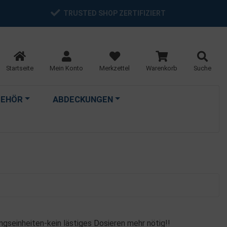
TRUSTED SHOP ZERTIFIZIERT
Startseite
Mein Konto
Merkzettel
Warenkorb
Suche
BEHÖR
ABDECKUNGEN
ngseinheiten-kein lästiges Dosieren mehr nötig!!