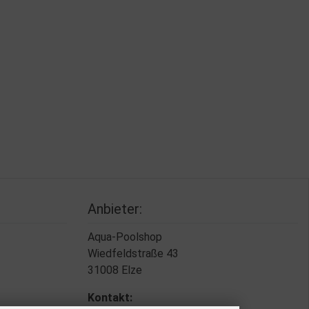
Anbieter:
Aqua-Poolshop
Wiedfeldstraße 43
31008 Elze
Kontakt: