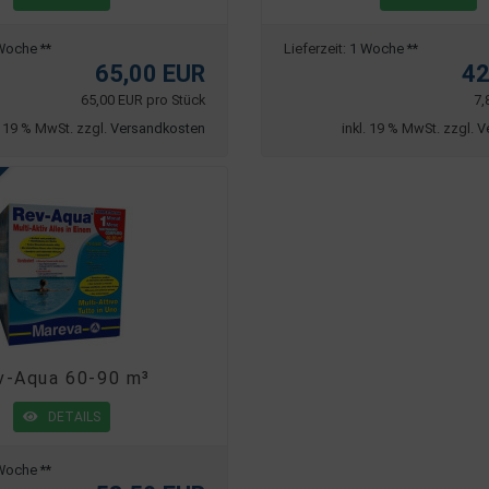
Woche **
Lieferzeit:
1 Woche **
65,00 EUR
42
65,00 EUR pro Stück
7,
. 19 % MwSt. zzgl.
Versandkosten
inkl. 19 % MwSt. zzgl.
V
v-Aqua 60-90 m³
DETAILS
Woche **