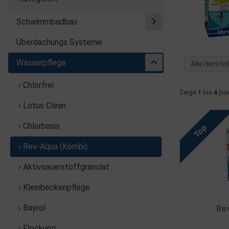
Schwimmbadbau
Überdachungs Systeme
Wasserpflege
› Chlorfrei
Zeige
1
bis
4
(vo
› Lotus Clean
› Chlorbasis
Top
› Rev-Aqua (Kombi)
› Aktivsauerstoffgranulat
› Kleinbeckenpflege
› Bayrol
Re
› Flockung