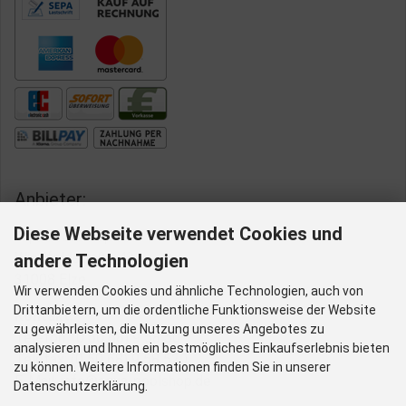
Anbieter:
Diese Webseite verwendet Cookies und
Aqua-Poolshop
Wiedfeldstraße 43
andere Technologien
31008 Elze
Wir verwenden Cookies und ähnliche Technologien, auch von
Drittanbietern, um die ordentliche Funktionsweise der Website
Kontakt:
zu gewährleisten, die Nutzung unseres Angebotes zu
Telefon: (0 50 68) 9 58 50
analysieren und Ihnen ein bestmögliches Einkaufserlebnis bieten
Telefax: (0 50 68) 9 58 520
zu können. Weitere Informationen finden Sie in unserer
E-Mail: info@aqua-poolshop.de
Datenschutzerklärung.