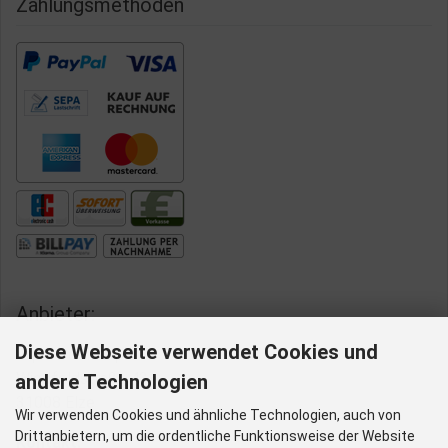
Zahlungsmethoden
Anbieter:
Diese Webseite verwendet Cookies und
Aqua-Poolshop
Wiedfeldstraße 43
andere Technologien
31008 Elze
Wir verwenden Cookies und ähnliche Technologien, auch von
Drittanbietern, um die ordentliche Funktionsweise der Website
Kontakt: